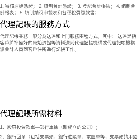
1. 審核原始憑證； 2. 填制會計憑證； 3. 登記會計帳簿； 4. 編制會
計報表； 5. 填制納稅申報表和各種稅費繳款書；
代理記賬的服務方式
代理記帳業務一般分為送達和上門服務兩種方式，其中： 送達是指
客戶將準備好的原始憑證等資料送到代理記帳機構或代理記帳機構
派會計人員到客戶住所進行記帳工作。
代理記賬所需材料
1、股東投資款單—銀行單據（新成立的公司）；
2、銀行回單（包括支票頭、銀行進賬單、電匯單等，支票頭請用鉛