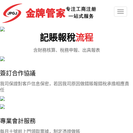
切
換
導
航
記賬報稅
流程
含財務核算、稅務申報、出具報表
簽訂合作協議
我司保證對客戶信息保密，若因我司原因做錯賬報錯稅承擔相應責
任
專業會計服務
每月十號前上門領取票據，制定憑證做賬